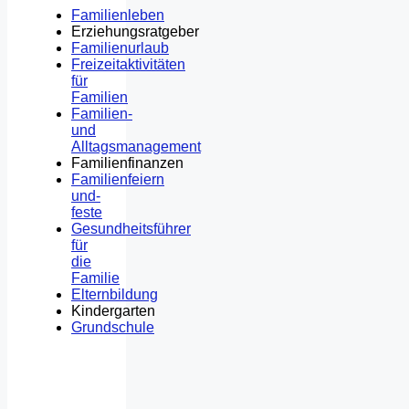
Familienleben
Erziehungsratgeber
Familienurlaub
Freizeitaktivitäten
für
Familien
Familien-
und
Alltagsmanagement
Familienfinanzen
Familienfeiern
und-
feste
Gesundheitsführer
für
die
Familie
Elternbildung
Kindergarten
Grundschule