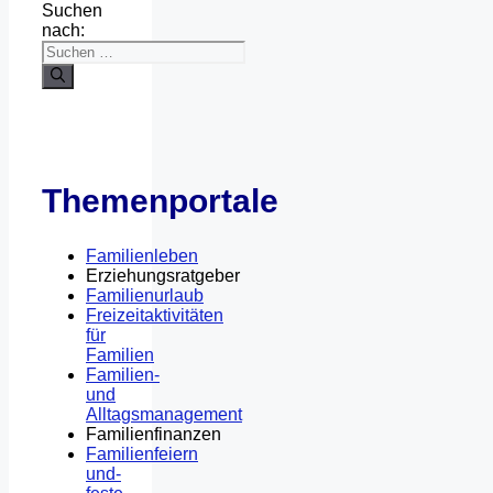
Suchen
nach:
Themenportale
Familienleben
Erziehungsratgeber
Familienurlaub
Freizeitaktivitäten
für
Familien
Familien-
und
Alltagsmanagement
Familienfinanzen
Familienfeiern
und-