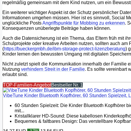
regelmäßig gemeinsam mit dem Kind nutzen, um ein Bewusstse
Ein weiterer wichtiger Aspekt ist der Schutz persönlicher Daten.
Informationen umgehen müssen. Hier ist es sinnvoll, Social 
unglückliche Posts
Angriffspunkte für Mobbing zu erkennen
. 
Konsequenzen unüberlegte Beiträge haben können.
Auch die Datensicherung ist ein Thema, das Eltern früh mit i
Schulprojekte oder kreative Arbeiten nutzen, sollten auch am
(
https://bueckergmbh.de/ibm-storage-protect-lizenzberatung
) 
Kinder lernen den bewussten Umgang mit digitalen Speicherm
Nicht zuletzt spielt die Kommunikation innerhalb der Familie
Nutzung
verhindern Streit in der Familie
. Es sollte vereinbar
erlaubt sind.
TOP-Familien-Angebot
Bestseller Nr. 1
VibeTune Kinder Bluetooth Kopfhörer, 60 Stunden Spielzeit, 
60 Stunden Spielzeit: Die Kinder Bluetooth Kopfhörer 
mit...
Kristallklarer HD-Sound: Diese kabellosen Kinderkopfhör
Bequemes & faltbares Design: Das verstellbare Kopfban