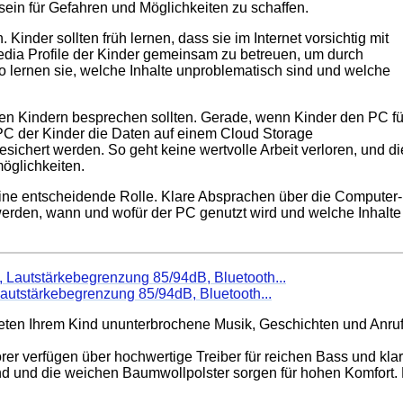
in für Gefahren und Möglichkeiten zu schaffen.
 Kinder sollten früh lernen, dass sie im Internet vorsichtig mit
Media Profile der Kinder gemeinsam zu betreuen, um durch
So lernen sie, welche Inhalte unproblematisch sind und welche
hren Kindern besprechen sollten. Gerade, wenn Kinder den PC fü
 PC der Kinder die Daten auf einem Cloud Storage
gesichert werden. So geht keine wertvolle Arbeit verloren, und di
öglichkeiten.
 eine entscheidende Rolle. Klare Absprachen über die Computer-
t werden, wann und wofür der PC genutzt wird und welche Inhalte
Lautstärkebegrenzung 85/94dB, Bluetooth...
bieten Ihrem Kind ununterbrochene Musik, Geschichten und Anru
er verfügen über hochwertige Treiber für reichen Bass und klare
d und die weichen Baumwollpolster sorgen für hohen Komfort. D