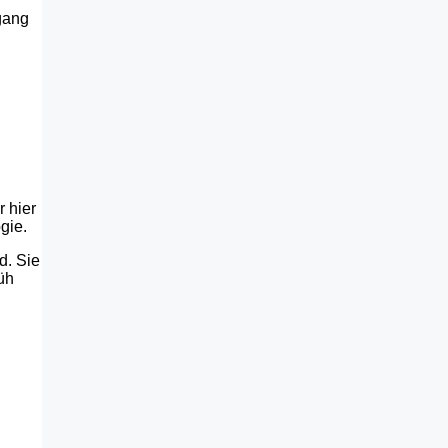
gang
r hier
gie.
d. Sie
üh