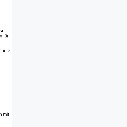
 so
n für
chule
n mit