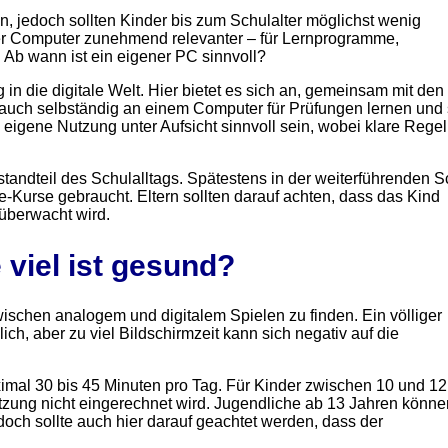
n, jedoch sollten Kinder bis zum Schulalter möglichst wenig
 der Computer zunehmend relevanter – für Lernprogramme,
: Ab wann ist ein eigener PC sinnvoll?
in die digitale Welt. Hier bietet es sich an, gemeinsam mit den
 auch selbständig an einem Computer für Prüfungen lernen und
eigene Nutzung unter Aufsicht sinnvoll sein, wobei klare Regel
andteil des Schulalltags. Spätestens in der weiterführenden S
-Kurse gebraucht. Eltern sollten darauf achten, dass das Kind
überwacht wird.
 viel ist gesund?
wischen analogem und digitalem Spielen zu finden. Ein völliger
ich, aber zu viel Bildschirmzeit kann sich negativ auf die
ximal 30 bis 45 Minuten pro Tag. Für Kinder zwischen 10 und 12
utzung nicht eingerechnet wird. Jugendliche ab 13 Jahren könne
och sollte auch hier darauf geachtet werden, dass der