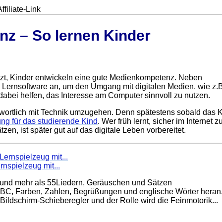
filiate-Link
z – So lernen Kinder
tzt, Kinder entwickeln eine gute Medienkompetenz. Neben
e Lernsoftware an, um den Umgang mit digitalen Medien, wie z.B
abei helfen, das Interesse am Computer sinnvoll zu nutzen.
antwortlich mit Technik umzugehen. Denn spätestens sobald das 
ung für das studierende Kind
. Wer früh lernt, sicher im Internet z
n, ist später gut auf das digitale Leben vorbereitet.
nspielzeug mit...
rn und mehr als 55Liedern, Geräuschen und Sätzen
ABC, Farben, Zahlen, Begrüßungen und englische Wörter heran
Bildschirm-Schieberegler und der Rolle wird die Feinmotorik...