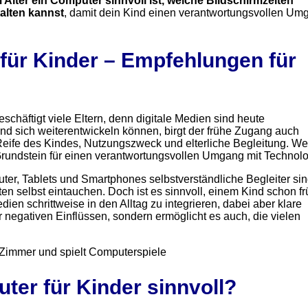
Alter ein Computer sinnvoll ist, welche Bildschirmzeiten
alten kannst
, damit dein Kind einen verantwortungsvollen Um
C für Kinder – Empfehlungen für
chäftigt viele Eltern, denn digitale Medien sind heute
d sich weiterentwickeln können, birgt der frühe Zugang auch
 Reife des Kindes, Nutzungszweck und elterliche Begleitung. We
Grundstein für einen verantwortungsvollen Umgang mit Technolo
uter, Tablets und Smartphones selbstverständliche Begleiter sin
en selbst eintauchen. Doch ist es sinnvoll, einem Kind schon fr
en schrittweise in den Alltag zu integrieren, dabei aber klare
 negativen Einflüssen, sondern ermöglicht es auch, die vielen
ter für Kinder sinnvoll?