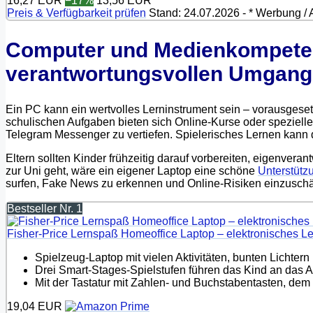
16,27 EUR
−17%
13,56 EUR
Preis & Verfügbarkeit prüfen
Stand: 24.07.2026 - * Werbung / Af
Computer und Medienkompeten
verantwortungsvollen Umgang
Ein PC kann ein wertvolles Lerninstrument sein – vorausgese
schulischen Aufgaben bieten sich Online-Kurse oder speziell
Telegram Messenger zu vertiefen. Spielerisches Lernen kann d
Eltern sollten Kinder frühzeitig darauf vorbereiten, eigenver
zur Uni geht, wäre ein eigener Laptop eine schöne
Unterstütz
surfen, Fake News zu erkennen und Online-Risiken einzuschätze
Bestseller Nr. 1
Fisher-Price Lernspaß Homeoffice Laptop – elektronisches Ler
Spielzeug-Laptop mit vielen Aktivitäten, bunten Lichte
Drei Smart-Stages-Spielstufen führen das Kind an das 
Mit der Tastatur mit Zahlen- und Buchstabentasten, dem 
19,04 EUR