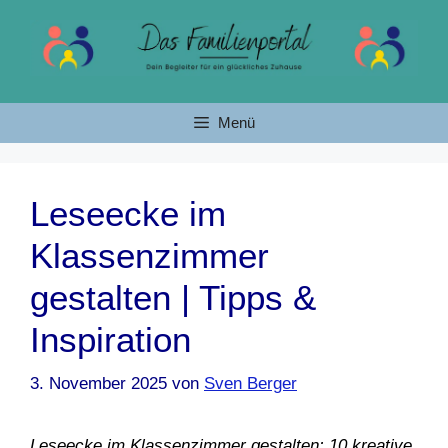
Zum
Inhalt
springen
Menü
Leseecke im
Klassenzimmer
gestalten | Tipps &
Inspiration
3. November 2025
von
Sven Berger
Leseecke im Klassenzimmer gestalten: 10 kreative