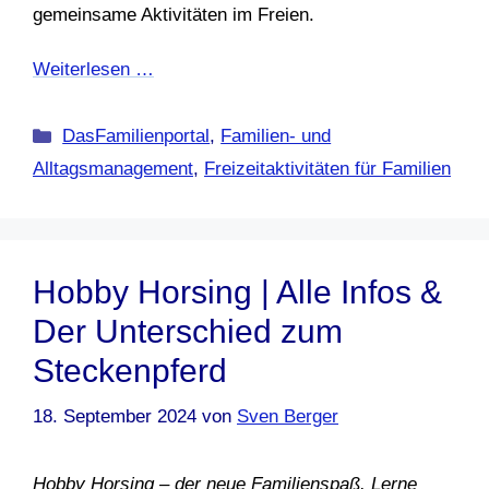
gemeinsame Aktivitäten im Freien.
Weiterlesen …
Kategorien
DasFamilienportal
,
Familien- und
Alltagsmanagement
,
Freizeitaktivitäten für Familien
Hobby Horsing | Alle Infos &
Der Unterschied zum
Steckenpferd
18. September 2024
von
Sven Berger
Hobby Horsing – der neue Familienspaß. Lerne