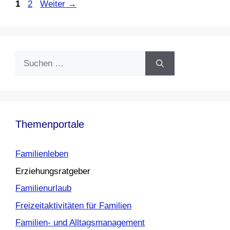
Seite
Seite
1
2
Weiter
→
Suchen
nach:
Themenportale
Familienleben
Erziehungsratgeber
Familienurlaub
Freizeitaktivitäten für Familien
Familien- und Alltagsmanagement