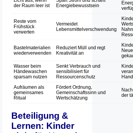
Licht aus, wenn
Spart Strom und schärft
Energ
der Raum leer ist
Energiebewusstsein
verfüg
Kinde
Reste vom
Vermeidet
Werts
Frühstück
Lebensmittelverschwendung
Nahr
verwerten
Ress
Kinde
Bastelmaterialien
Reduziert Müll und regt
Neue
wiederverwenden
Kreativität an
gekau
Wasser beim
Senkt Verbrauch und
Kind
Händewaschen
sensibilisiert für
vera
sparsam nutzen
Ressourcenschutz
Hande
Aufräumen als
Fördert Ordnung,
Nachh
gemeinsames
Gemeinschaftssinn und
der t
Ritual
Wertschätzung
Beteiligung &
Lernen: Kinder