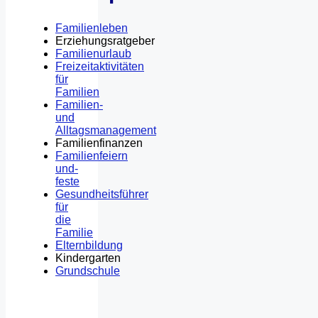
Familienleben
Erziehungsratgeber
Familienurlaub
Freizeitaktivitäten
für
Familien
Familien-
und
Alltagsmanagement
Familienfinanzen
Familienfeiern
und-
feste
Gesundheitsführer
für
die
Familie
Elternbildung
Kindergarten
Grundschule