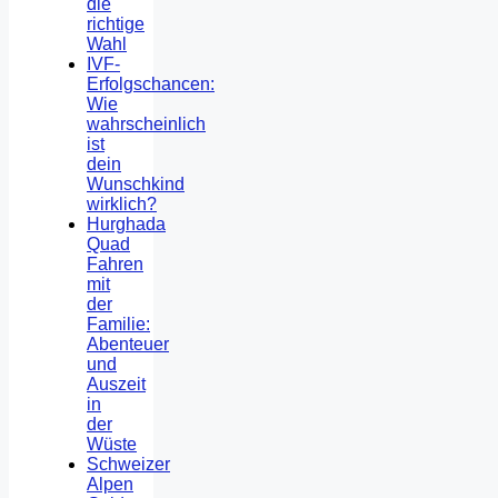
die
richtige
Wahl
IVF-
Erfolgschancen:
Wie
wahrscheinlich
ist
dein
Wunschkind
wirklich?
Hurghada
Quad
Fahren
mit
der
Familie:
Abenteuer
und
Auszeit
in
der
Wüste
Schweizer
Alpen