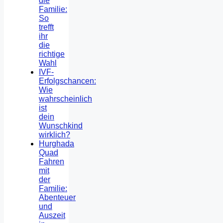
die
Familie:
So
trefft
ihr
die
richtige
Wahl
IVF-
Erfolgschancen:
Wie
wahrscheinlich
ist
dein
Wunschkind
wirklich?
Hurghada
Quad
Fahren
mit
der
Familie:
Abenteuer
und
Auszeit