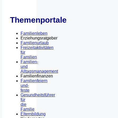
Themenportale
Familienleben
Erziehungsratgeber
Familienurlaub
Freizeitaktivitäten
für
Familien
Familien-
und
Alltagsmanagement
Familienfinanzen
Familienfeiern
und-
feste
Gesundheitsführer
für
die
Familie
Elternbildung