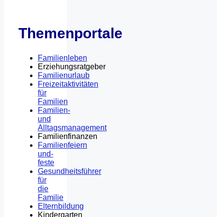
Themenportale
Familienleben
Erziehungsratgeber
Familienurlaub
Freizeitaktivitäten
für
Familien
Familien-
und
Alltagsmanagement
Familienfinanzen
Familienfeiern
und-
feste
Gesundheitsführer
für
die
Familie
Elternbildung
Kindergarten