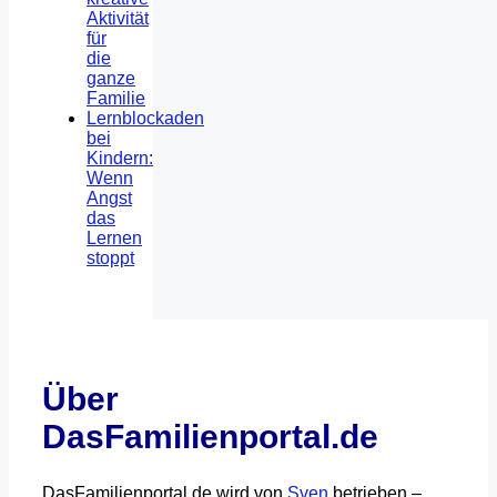
Aktivität
für
die
ganze
Familie
Lernblockaden
bei
Kindern:
Wenn
Angst
das
Lernen
stoppt
Über
DasFamilienportal.de
DasFamilienportal.de wird von
Sven
betrieben –