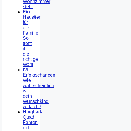
Wohnzimmer
steht
Ein
Haustier
für
die
Familie:
So
trefft
ihr
die
richtige
Wahl
IVF-
Erfolgschancen:
Wie
wahrscheinlich
ist
dein
Wunschkind
wirklich?
Hurghada
Quad
Fahren
mit