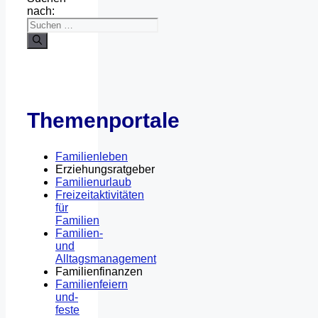
nach:
Themenportale
Familienleben
Erziehungsratgeber
Familienurlaub
Freizeitaktivitäten
für
Familien
Familien-
und
Alltagsmanagement
Familienfinanzen
Familienfeiern
und-
feste