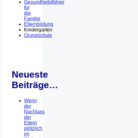
Gesundheitsführer
für
die
Familie
Elternbildung
Kindergarten
Grundschule
Neueste
Beiträge…
Wenn
der
Nachlass
der
Eltern
plötzlich
im