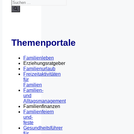
Themenportale
Familienleben
Erziehungsratgeber
Familienurlaub
Freizeitaktivitäten
für
Familien
Familien-
und
Alltagsmanagement
Familienfinanzen
Familienfeiern
und-
feste
Gesundheitsführer
für