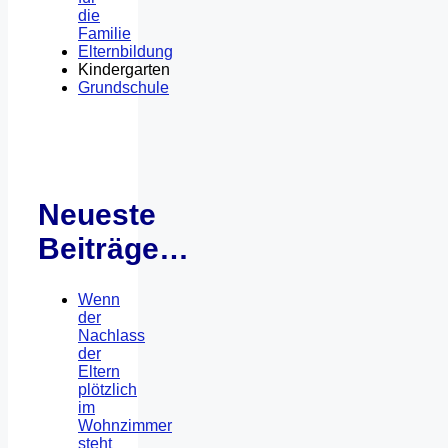
die
Familie
Elternbildung
Kindergarten
Grundschule
Neueste
Beiträge…
Wenn
der
Nachlass
der
Eltern
plötzlich
im
Wohnzimmer
steht