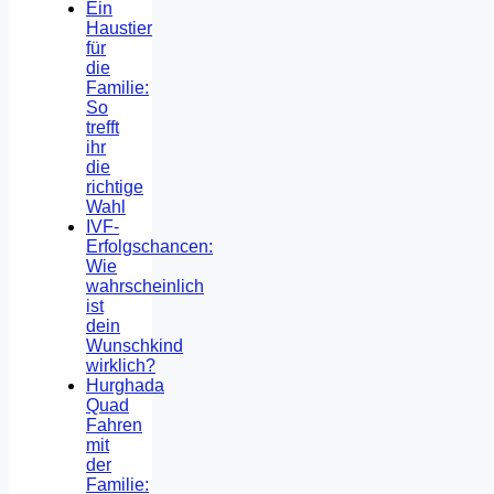
Ein
Haustier
für
die
Familie:
So
trefft
ihr
die
richtige
Wahl
IVF-
Erfolgschancen:
Wie
wahrscheinlich
ist
dein
Wunschkind
wirklich?
Hurghada
Quad
Fahren
mit
der
Familie: