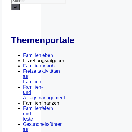
Themenportale
Familienleben
Erziehungsratgeber
Familienurlaub
Freizeitaktivitäten
für
Familien
Familien-
und
Alltagsmanagement
Familienfinanzen
Familienfeiern
und-
feste
Gesundheitsführer
für