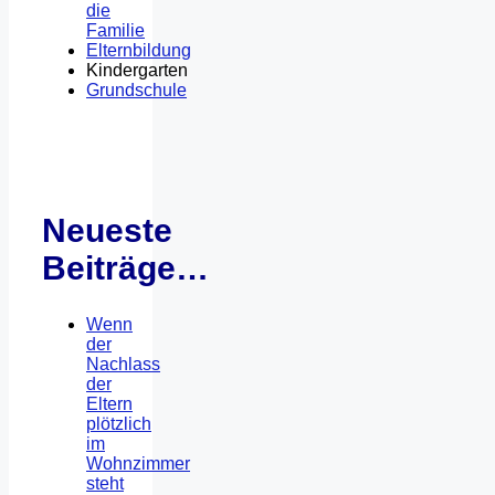
die
Familie
Elternbildung
Kindergarten
Grundschule
Neueste
Beiträge…
Wenn
der
Nachlass
der
Eltern
plötzlich
im
Wohnzimmer
steht