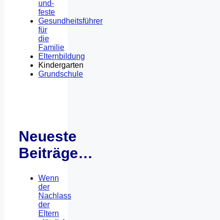
und-
feste
Gesundheitsführer
für
die
Familie
Elternbildung
Kindergarten
Grundschule
Neueste
Beiträge…
Wenn
der
Nachlass
der
Eltern