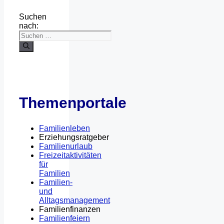
Suchen
nach:
Themenportale
Familienleben
Erziehungsratgeber
Familienurlaub
Freizeitaktivitäten
für
Familien
Familien-
und
Alltagsmanagement
Familienfinanzen
Familienfeiern