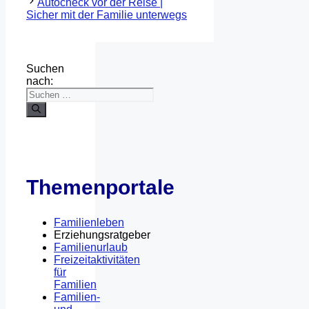
Autocheck vor der Reise |
Sicher mit der Familie unterwegs
Suchen
nach:
Themenportale
Familienleben
Erziehungsratgeber
Familienurlaub
Freizeitaktivitäten
für
Familien
Familien-