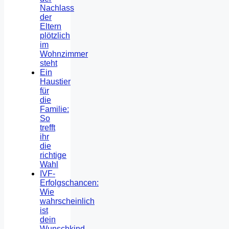
Nachlass
der
Eltern
plötzlich
im
Wohnzimmer
steht
Ein
Haustier
für
die
Familie:
So
trefft
ihr
die
richtige
Wahl
IVF-
Erfolgschancen:
Wie
wahrscheinlich
ist
dein
Wunschkind