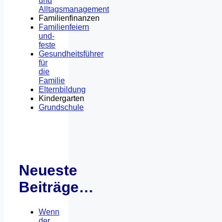
und
Alltagsmanagement
Familienfinanzen
Familienfeiern
und-
feste
Gesundheitsführer
für
die
Familie
Elternbildung
Kindergarten
Grundschule
Neueste
Beiträge…
Wenn
der