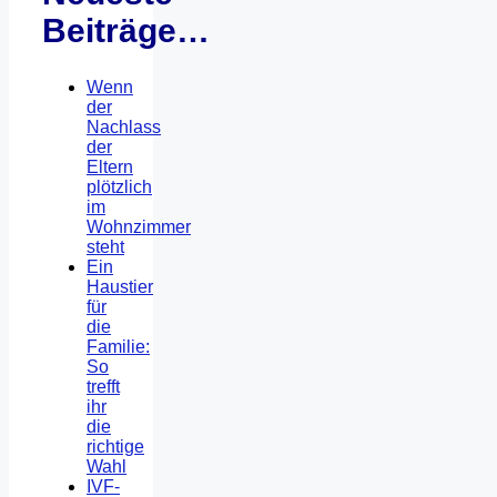
Beiträge…
Wenn
der
Nachlass
der
Eltern
plötzlich
im
Wohnzimmer
steht
Ein
Haustier
für
die
Familie:
So
trefft
ihr
die
richtige
Wahl
IVF-