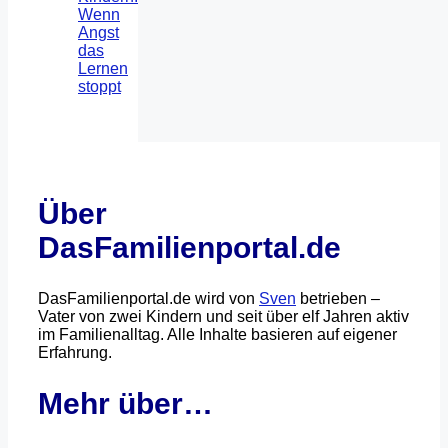
Wenn
Angst
das
Lernen
stoppt
Über
DasFamilienportal.de
DasFamilienportal.de wird von
Sven
betrieben –
Vater von zwei Kindern und seit über elf Jahren aktiv
im Familienalltag. Alle Inhalte basieren auf eigener
Erfahrung.
Mehr über…