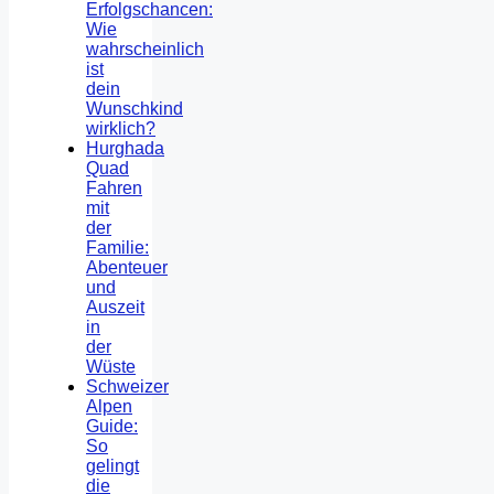
Erfolgschancen:
Wie
wahrscheinlich
ist
dein
Wunschkind
wirklich?
Hurghada
Quad
Fahren
mit
der
Familie:
Abenteuer
und
Auszeit
in
der
Wüste
Schweizer
Alpen
Guide:
So
gelingt
die