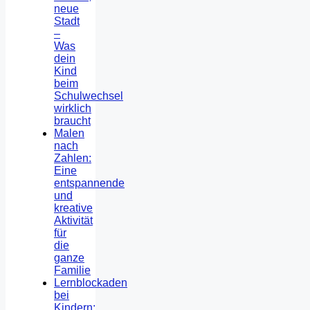
neue
Stadt
–
Was
dein
Kind
beim
Schulwechsel
wirklich
braucht
Malen
nach
Zahlen:
Eine
entspannende
und
kreative
Aktivität
für
die
ganze
Familie
Lernblockaden
bei
Kindern: