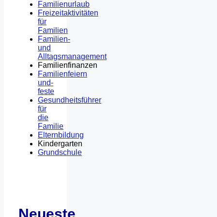
Familienurlaub
Freizeitaktivitäten
für
Familien
Familien-
und
Alltagsmanagement
Familienfinanzen
Familienfeiern
und-
feste
Gesundheitsführer
für
die
Familie
Elternbildung
Kindergarten
Grundschule
Neueste