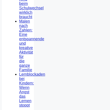
beim
Schulwechsel
wirklich
braucht
Malen
nach
Zahlen:
Eine
entspannende
und
kreative
Aktivität
für
die
ganze
Familie
Lernblockaden
bei
Kindern:
Wenn
Angst
das
Lernen
stoppt