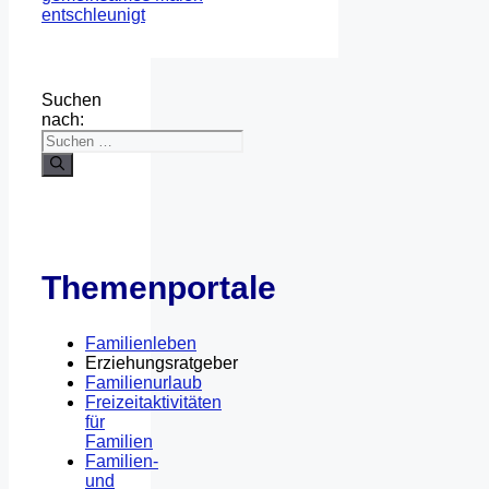
entschleunigt
Suchen
nach:
Themenportale
Familienleben
Erziehungsratgeber
Familienurlaub
Freizeitaktivitäten
für
Familien
Familien-
und